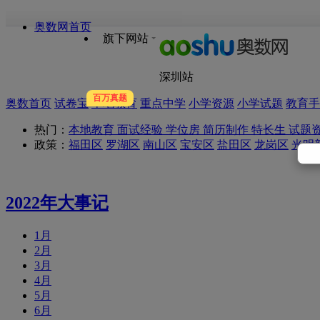
奥数网首页
旗下网站
深圳站
百万真题
奥数首页
试卷宝
本地教育
重点中学
小学资源
小学试题
教育手
热门：
本地教育
面试经验
学位房
简历制作
特长生
试题
政策：
福田区
罗湖区
南山区
宝安区
盐田区
龙岗区
光明
2022年大事记
1月
2月
3月
4月
5月
6月