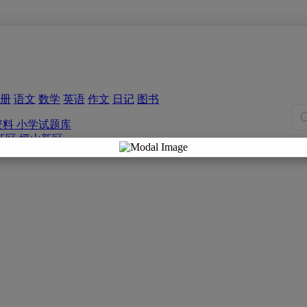
册
语文
数学
英语
作文
日记
图书
资料
小学试题库
新区
坪山新区