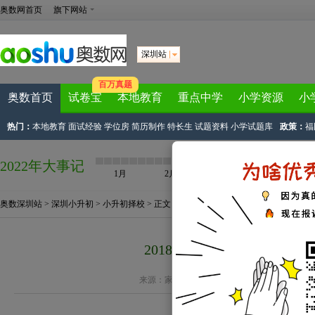
奥数网首页
旗下网站
深圳站
百万真题
奥数首页
试卷宝
本地教育
重点中学
小学资源
小
热门：
本地教育
面试经验
学位房
简历制作
特长生
试题资料
小学试题库
政策：
福
2022年大事记
1月
2月
3月
4月
奥数深圳站
>
深圳小升初
>
小升初择校
> 正文
2018年深圳景秀中学小升
来源：
家长帮深圳站
作者：深圳小升初君 2018-02-
深圳景秀中学2018年小升初择