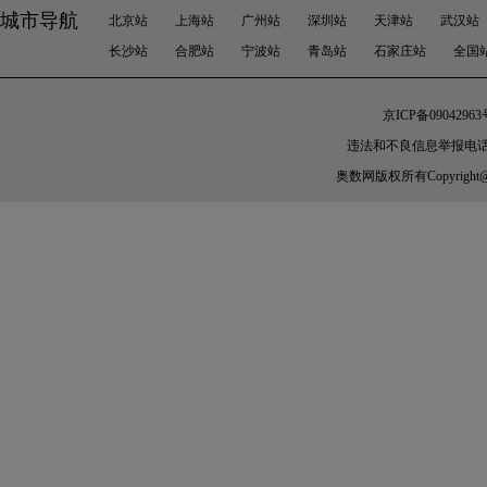
城市导航
北京站
上海站
广州站
深圳站
天津站
武汉站
长沙站
合肥站
宁波站
青岛站
石家庄站
全国
京ICP备09042963
违法和不良信息举报电话：010-
奥数网
版权所有Copyright@200