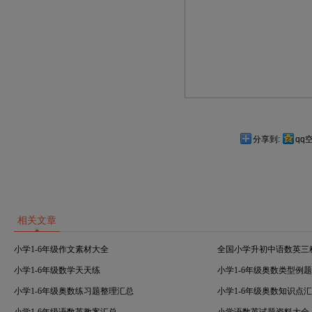
分享到:
qq
相关文章
小学1-6年级作文素材大全
全国小学升初中语数英三
小学1-6年级数学天天练
小学1-6年级奥数类型例
小学1-6年级奥数练习题整理汇总
小学1-6年级奥数知识点