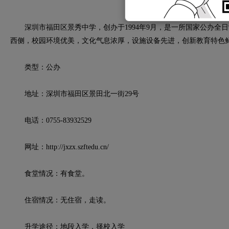
深圳市福田区景秀中学，创办于1994年9月，是一所国家公办全
西侧，校园环境优美，文化气息浓厚，设施设备先进，创新教育特色
类型：公办
地址：深圳市福田区景田北一街29号
电话：0755-83932529
网址：http://jxzx.szftedu.cn/
食堂情况：有食堂。
住宿情况：无住宿，走读。
升学途径：地段入学，择校入学