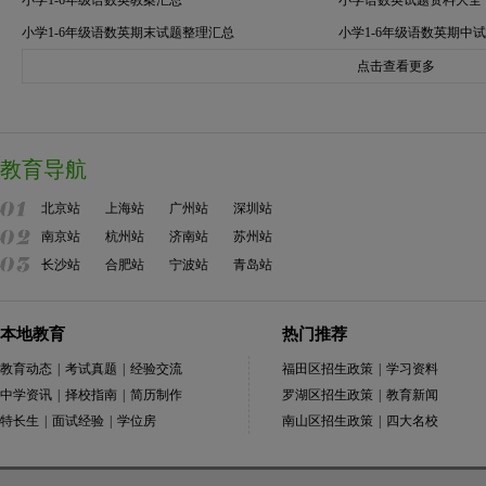
小学1-6年级语数英教案汇总
小学语数英试题资料大全
小学1-6年级语数英期末试题整理汇总
小学1-6年级语数英期中
点击查看更多
教育导航
北京站
上海站
广州站
深圳站
南京站
杭州站
济南站
苏州站
长沙站
合肥站
宁波站
青岛站
本地教育
热门推荐
教育动态
|
考试真题
|
经验交流
福田区招生政策
|
学习资料
中学资讯
|
择校指南
|
简历制作
罗湖区招生政策
|
教育新闻
特长生
|
面试经验
|
学位房
南山区招生政策
|
四大名校