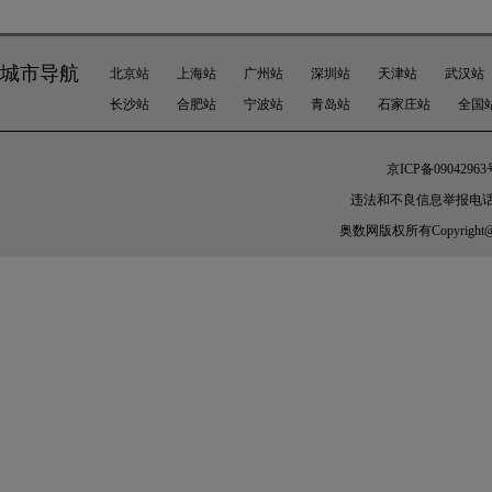
城市导航
北京站
上海站
广州站
深圳站
天津站
武汉站
长沙站
合肥站
宁波站
青岛站
石家庄站
全国
京ICP备09042963
违法和不良信息举报电话：010-
奥数网
版权所有Copyright@200