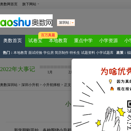
奥数网首页
旗下网站
深圳站
百万真题
奥数首页
试卷宝
本地教育
重点中学
小学资源
小
热门：
本地教育
面试经验
学位房
简历制作
特长生
试题资料
小学试题库
政策：
福
2022年大事记
1月
2月
3月
4月
奥数深圳站
>
深圳小升初
>
小升初择校
> 正文
小升初择校攻略 四个要
来源：
羊城晚报
2011-09-28 14:31
新学期刚开始，各种围绕小升初的话题就成为城中热话。9 月24 