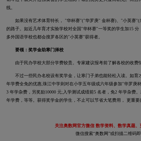
线。
如果没有艺术体育特长， "华杯赛"("华罗庚" 金杯赛)、"小英赛"
的路子。如近几年育才实验学校对全国"华杯赛"一等奖的学生加15 分，
多外国语学校也都会搜罗各区的"小英赛"获得者。
要领：奖学金助寒门择校
由于民办学校大部分学费较贵。专家建议报考前了解各校的收费
不过一些民办名校设有奖学金，让寒门子弟也能轻松入读。如育才实
年学费全免的优惠;珠江中学则对在小学五年级或六年级参加"华罗庚杯
3 年学杂费，另奖励10000 元;入学测试成绩前5 名者，免2 年学杂
年学费，等等。获得奖学金的学生，不止可以节省大笔费用， 更重要
关注奥数网官方微信 数学资料、数学真题、
微信搜索“奥数网”或扫描二维码