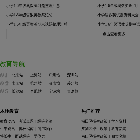
小学1-6年级奥数练习题整理汇总
小学1-6年级奥数知识点
小学1-6年级语数英教案汇总
小学语数英试题资料大全
小学1-6年级语数英期末试题整理汇总
小学1-6年级语数英期中
点击查看更多
教育导航
北京站
上海站
广州站
深圳站
南京站
杭州站
济南站
苏州站
长沙站
合肥站
宁波站
青岛站
本地教育
热门推荐
教育动态
|
考试真题
|
经验交流
福田区招生政策
|
学习资料
中学资讯
|
择校指南
|
简历制作
罗湖区招生政策
|
教育新闻
特长生
|
面试经验
|
学位房
南山区招生政策
|
四大名校