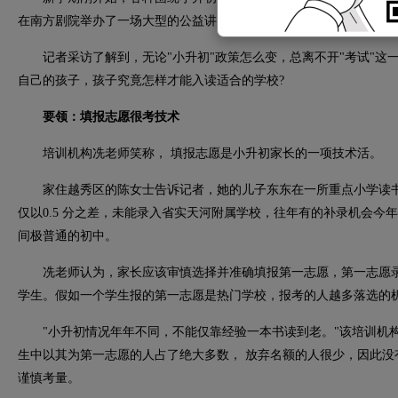
在南方剧院举办了一场大型的公益讲座。讲座竟然火爆至有近百家长
记者采访了解到，无论"小升初"政策怎么变，总离不开"考试"这
自己的孩子，孩子究竟怎样才能入读适合的学校?
要领：填报志愿很考技术
培训机构冼老师笑称， 填报志愿是小升初家长的一项技术活。
家住越秀区的陈女士告诉记者，她的儿子东东在一所重点小学读书、成
仅以0.5 分之差，未能录入省实天河附属学校，往年有的补录机会今
间极普通的初中。
冼老师认为，家长应该审慎选择并准确填报第一志愿，第一志愿录
学生。假如一个学生报的第一志愿是热门学校，报考的人越多落选的
"小升初情况年年不同，不能仅靠经验一本书读到老。"该培训机构
生中以其为第一志愿的人占了绝大多数， 放弃名额的人很少，因此没
谨慎考量。