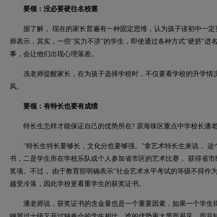
要领：没必要硬往名校塞
据了解， 现在的家长普遍有一种固定思维，认为孩子读初中一定
师表示，其实，一些"实力不济"的学生，即使通过各种方式"硬挤"进
事，会让他们出现心理落差。
冼老师提醒家长，在为孩子选择学校时，不仅要看学校的升学情况
风。
要领：有特长也要有成绩
特长生怎样才能保证自己的优势所在? 原海珠区重点中学校长潘
"特长生特长要够长，文化分也要够强。"拿艺术特长生来说， 这
书，二是学生所在学校乐队或个人参加省市区的艺术比赛， 获得省市
奖项。不过， 由于教育部明确表示"社会艺术水平考试的等级不得作
越受冷落，因此学校更看重学生的获奖证书。
潘老师说，获奖证书的含金量也是一个重要因素，如果一个学生得
钢琴过十级又开过独奏会的学生相比，谁的优势更大显而易见。而且