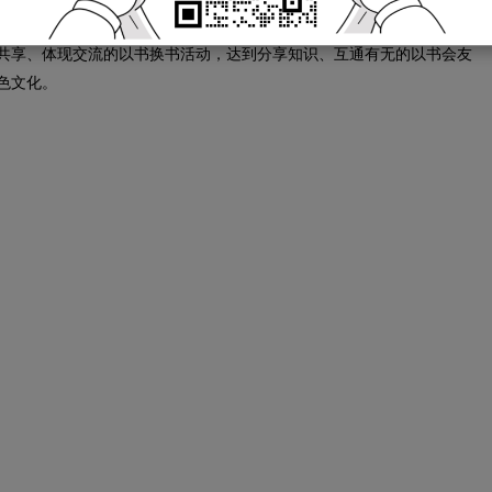
以书会友”的儿童书籍互换活动，召集有3到12岁孩子的家庭，通过房
共享、体现交流的以书换书活动，达到分享知识、互通有无的以书会友
色文化。