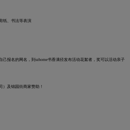
剪纸、书法等表演
报名的网名，到szhome书香满径发布活动花絮者，奖可以活动亲子
）及锦园街商家赞助！