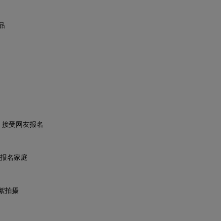
品
，接受网友报名
名家庭
絮拍摄