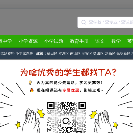
点中学
小学资源
小学试题
教育手册
语文
数学
英
生
试题资料
小学试题库
政策：
福田区
罗湖区
南山区
宝安区
盐田区
龙岗区
光明新区
3月
4月
5月
6月
7月
8月
古韵书香”少儿换书会 现场传统手工表演 报名有礼
房地产信息网
作者：匿名 2009-11-09 17:03:22
进步·和谐”的主题下，结合“阅读·分享”的基本思路，由锦园仿古街与深