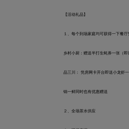
【活动礼品】
１、每个到场家庭均可获得一下餐厅赞
乡村小厨：赠送半打生蚝券一张（即用
品三川： 凭房网卡开台即送小龙虾一份
锦一鲜同时也有优惠赠送
２、全场茶水供应