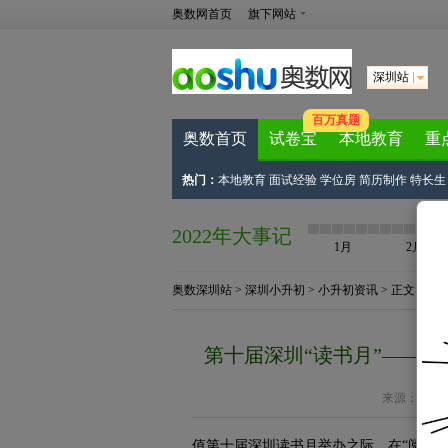
奥数网首页
旗下网站
深圳站
百万真题
奥数首页
试卷宝
本地教育
重
热门：
本地教育
面试经验
学位房
简历制作
特长
2022年大事记
1月
2月
奥数深圳站
>
深圳小升初
>
小升初资讯
> 正文
第十届深圳“读书月”——“
来源：
深圳
值第十届深圳读书月举办之际，在“阅读·