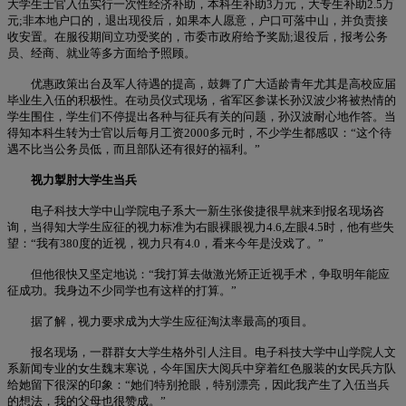
大学生士官入伍实行一次性经济补助，本科生补助3万元，大专生补助2.5万
元;非本地户口的，退出现役后，如果本人愿意，户口可落中山，并负责接
收安置。在服役期间立功受奖的，市委市政府给予奖励;退役后，报考公务
员、经商、就业等多方面给予照顾。
优惠政策出台及军人待遇的提高，鼓舞了广大适龄青年尤其是高校应届
毕业生入伍的积极性。在动员仪式现场，省军区参谋长孙汉波少将被热情的
学生围住，学生们不停提出各种与征兵有关的问题，孙汉波耐心地作答。当
得知本科生转为士官以后每月工资2000多元时，不少学生都感叹：“这个待
遇不比当公务员低，而且部队还有很好的福利。”
视力掣肘大学生当兵
电子科技大学中山学院电子系大一新生张俊捷很早就来到报名现场咨
询，当得知大学生应征的视力标准为右眼裸眼视力4.6,左眼4.5时，他有些失
望：“我有380度的近视，视力只有4.0，看来今年是没戏了。”
但他很快又坚定地说：“我打算去做激光矫正近视手术，争取明年能应
征成功。我身边不少同学也有这样的打算。”
据了解，视力要求成为大学生应征淘汰率最高的项目。
报名现场，一群群女大学生格外引人注目。电子科技大学中山学院人文
系新闻专业的女生魏末寒说，今年国庆大阅兵中穿着红色服装的女民兵方队
给她留下很深的印象：“她们特别抢眼，特别漂亮，因此我产生了入伍当兵
的想法，我的父母也很赞成。”