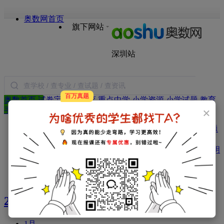
奥数网首页
旗下网站
深圳站
百万真题
奥数首页
试卷宝
本地教育
重点中学
小学资源
小学试题
教育
搜索
×
手册
语文
数学
英语
作文
日记
图书
热门：
本地教育
面试经验
学位房
简历制作
特长生
试题
资料
小学试题库
政策：
福田区
罗湖区
南山区
宝安区
盐田区
龙岗区
光明
新区
坪山新区
2022年大事记
1月