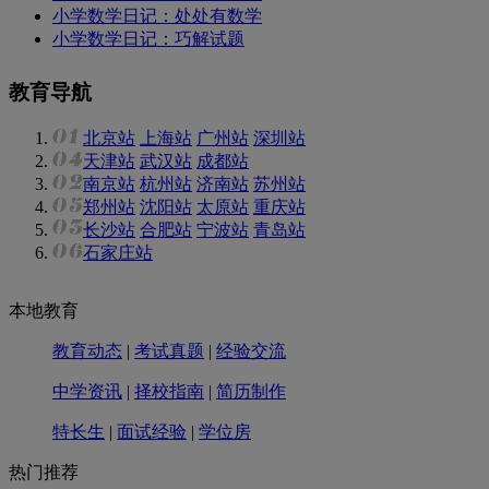
小学数学日记：处处有数学
小学数学日记：巧解试题
教育导航
北京站
上海站
广州站
深圳站
天津站
武汉站
成都站
南京站
杭州站
济南站
苏州站
郑州站
沈阳站
太原站
重庆站
长沙站
合肥站
宁波站
青岛站
石家庄站
本地教育
教育动态
|
考试真题
|
经验交流
中学资讯
|
择校指南
|
简历制作
特长生
|
面试经验
|
学位房
热门推荐