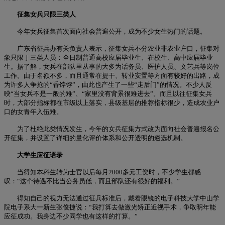
征集女兵只限三类人
今年女兵征集首次面向社会普遍公开，成为不少女生热门的话题。
广东省征兵办有关负责人表示，征集女兵不分农业非农业户口，征集对
象只限于三类人员：全日制普通高校应届毕业生、在校生、高中应届毕业
生。据了解，女兵在部队里从事的大多为话务员、医护人员、文艺兵等岗位
工作。由于名额不多，而且通常在提干、转业安置等方面有较好的出路，成
为许多人争抢的“香饽饽”，由此也产生了一些“走后门”的情况。不少人反
映“当女兵不是一般的难”、“家里没有背景很难进去”。而且以往征集女兵
时，大部分指标都在市级以上落实，县级基层的推荐指标很少，造成农业户
口的女青年入伍难。
为了杜绝此类情况发生，今年的女兵征集方式改为面向社会普遍报名公
开征集，并设置了详细的量化评价体系和公开透明的遴选机制。
大学生应征语录
当得知本科生转为士官以后每月2000多元工资时，不少学生都感
叹：“这个待遇不比当公务员低，而且部队还有很好的福利。”
得知自己的视力无法通过征兵标准后，戴着眼镜的电子科技大学中山学
院电子系大一新生张俊捷说：“我打算去做激光矫正近视手术，争取明年能
应征成功。我身边不少同学也有这样的打算。”