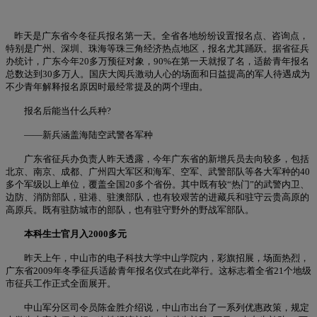
昨天是广东省今冬征兵报名第一天。全省各地纷纷设置报名点、咨询点，
特别是广州、深圳、珠海等珠三角经济热点地区，报名尤其踊跃。据省征兵
办统计，广东今年20多万预征对象，90%在第一天就报了名，适龄青年报名
总数达到30多万人。国庆大阅兵激动人心的场面和日益提高的军人待遇成为
不少青年解释报名原因时最经常提及的两个理由。
报名后能当什么兵种?
——新兵涵盖海陆空武警各军种
广东省征兵办负责人昨天透露，今年广东省的新增兵员去向较多，包括
北京、南京、成都、广州四大军区和海军、空军、武警部队等各大军种的40
多个军级以上单位，覆盖全国20多个省份。其中既有较“热门”的武警内卫、
边防、消防部队，驻港、驻澳部队，也有较艰苦的进藏兵和驻守云贵高原的
高原兵。既有驻防城市的部队，也有驻守野外的野战军部队。
本科生士官月入2000多元
昨天上午，中山市的电子科技大学中山学院内，彩旗招展，场面热烈，
广东省2009年冬季征兵适龄青年报名仪式在此举行。这标志着全省21个地级
市征兵工作正式全面展开。
中山军分区司令员陈金胜介绍说，中山市出台了一系列优惠政策，规定